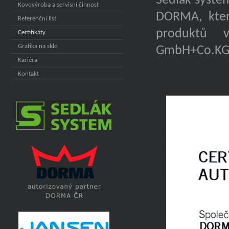
Sedlák-syste
Kovovýroba a servisní činnost
DORMA, kter
Referenční list
produktů v
Certifikáty
Grafika na sklo
GmbH+Co.KG
Kariéra
Kontakt