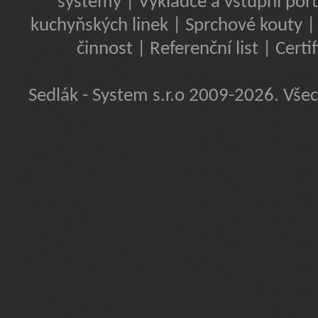
systémy
|
Výkladce a vstupní port
kuchyňských linek
|
Sprchové kouty
činnost
|
Referenční list
|
Certi
Sedlák - System s.r.o
2009-2026. Všec